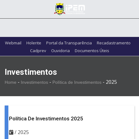
Webmail
Holerite
Portal da Transparência
Recadastramento
Cadprev
Ouvidoria
Documentos Úteis
Investimentos
-
-
-
2025
Home
Investimentos
Política de Investimentos
Política De Investimentos 2025
/ 2025