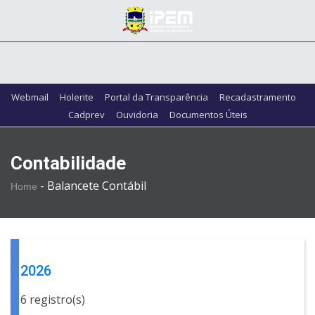
Webmail
Holerite
Portal da Transparência
Recadastramento
Cadprev
Ouvidoria
Documentos Úteis
Contabilidade
-
Balancete Contábil
Home
2026
6 registro(s)