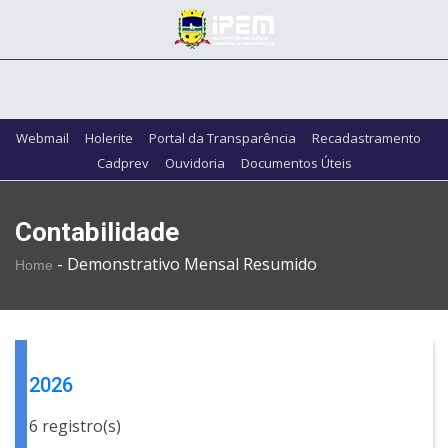
Webmail
Holerite
Portal da Transparência
Recadastramento
Cadprev
Ouvidoria
Documentos Úteis
Contabilidade
-
Demonstrativo Mensal Resumido
Home
2026
6 registro(s)