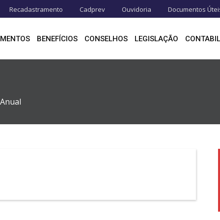
Recadastramento
Cadprev
Ouvidoria
Documentos Útei
IMENTOS
BENEFÍCIOS
CONSELHOS
LEGISLAÇÃO
CONTABIL
 Anual