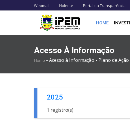
Webmail
Holerite
Portal da Transparência
HOME
INVEST
Acesso À Informação
-
Acesso à Informação -
Plano de Ação
Home
2025
1 registro(s)