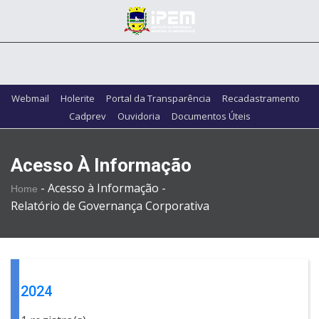
Webmail
Holerite
Portal da Transparência
Recadastramento
Cadprev
Ouvidoria
Documentos Úteis
Acesso À Informação
-
Acesso à Informação -
Home
Relatório de Governança Corporativa
2024