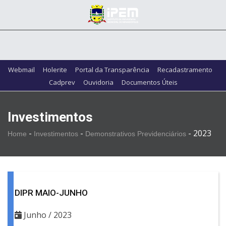
Webmail
Holerite
Portal da Transparência
Recadastramento
Cadprev
Ouvidoria
Documentos Úteis
Investimentos
-
-
-
2023
Home
Investimentos
Demonstrativos Previdenciários
DIPR MAIO-JUNHO
Junho / 2023