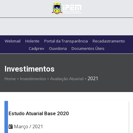
Webmail
Holerite
Portal da Transparência
Recadastramento
Cadprev
Ouvidoria
Documentos Úteis
Investimentos
-
-
-
2021
Home
Investimentos
Avaliação Atuarial
Estudo Atuarial Base 2020
Março / 2021